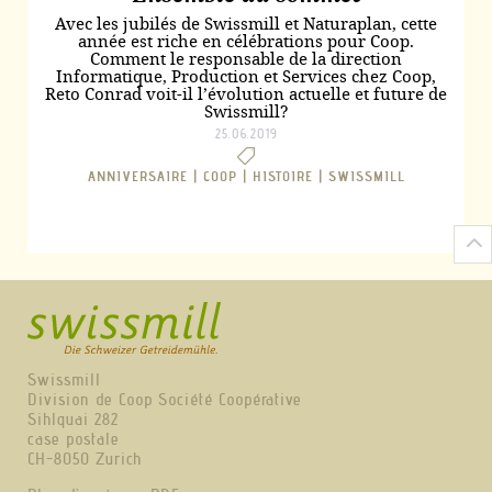
Avec les jubilés de Swissmill et Naturaplan, cette
année est riche en célébrations pour Coop.
Comment le responsable de la direction
Informatique, Production et Services chez Coop,
Reto Conrad voit-il l’évolution actuelle et future de
Swissmill?
25.06.2019
ANNIVERSAIRE |
COOP |
HISTOIRE |
SWISSMILL
Swissmill
Division de Coop Société Coopérative
Sihlquai 282
case postale
CH-8050 Zurich