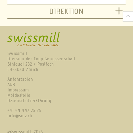
DIREKTION
Swissmill
Division der Coop Genossenschaft
Sihlquai 282 / Postfach
CH-8050 Zürich
Anfahrtsplan
AGB
Impressum
Meldestelle
Datenschutzerklärung
+41 44 447 25 25
info@smz.ch
©Swissmill, 2026