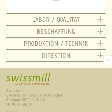
LABOR / QUALITÄT
BESCHAFFUNG
PRODUKTION / TECHNIK
DIREKTION
Swissmill
Division der Coop Genossenschaft
Sihlquai 282 / Postfach
CH-8050 Zürich