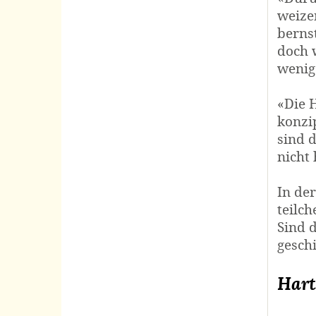
weizen
bernst
doch w
wenige
«Die H
konzi
sind d
nicht
In der
teilch
Sind d
gesch
Hart