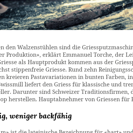
n den Walzen­stühlen sind die Griess­putz­maschi
er Produktion», erklärt Emmanuel Torche, der Le
Griesse als Haupt­produkt kommen aus der Griess­
hst stippen­freie Griesse. Rund zehn Reinigungs­s
n kreieren Pasta­variationen in bunten Farben, i
Swissmill liefert den Griess für klassische und tr
eller. Darunter sind Schweizer Traditions­firmen
op herstellen. Haupt­abnehmer von Griessen für Fr
ig, weniger backfähig
m» ist die lateinische Bezeichnung für «hart» und