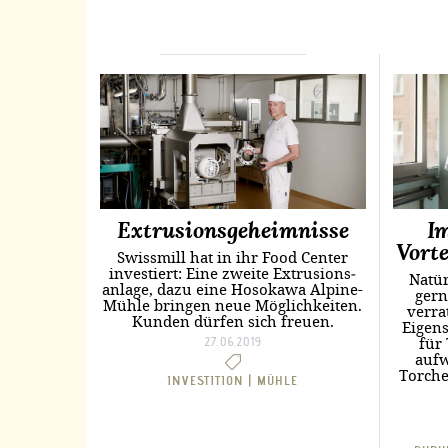
Extrusionsgeheimnisse
I
Vorte
Swissmill hat in ihr Food Center
investiert: Eine zweite Extrusions­
Natü
anlage, dazu eine Hosokawa Alpine-
gern
Mühle bringen neue Möglichkeiten.
verra
Kunden dürfen sich freuen.
Eigen
für
27.06.2019
aufw
Torche
INVESTITION |
MÜHLE