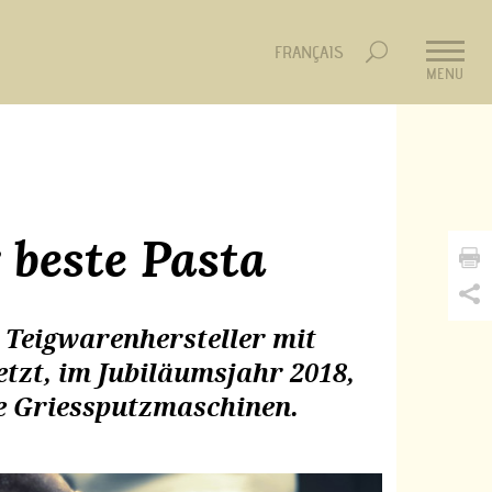
FRANÇAIS
MENU
r beste Pasta
l Teigwarenhersteller mit
tzt, im Jubiläumsjahr 2018,
e Griessputzmaschinen.