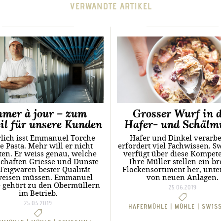
VERWANDTE ARTIKEL
mmer à jour – zum
Grosser Wurf in 
il für unsere Kunden
Hafer- und Schälm
rlich isst Emmanuel Torche
Hafer und Dinkel verarbe
e Pasta. Mehr will er nicht
erfordert viel Fachwissen. S
ten. Er weiss genau, welche
verfügt über diese Kompet
schaften Griesse und Dunste
Ihre Müller stellen ein br
 Teigwaren bester Qualität
Flocken­sortiment her, unte
eisen müssen. Emmanuel
von neuen Anlagen.
 gehört zu den Obermüllern
25.06.2019
im Betrieb.
25.05.2019
HAFERMÜHLE |
MÜHLE |
SWIS