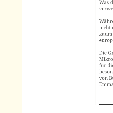
Was dr
verwen
Währe
nicht 
kaum 
europ
Die Gr
Mikro­
für di
besond
von Bü
Emmanu