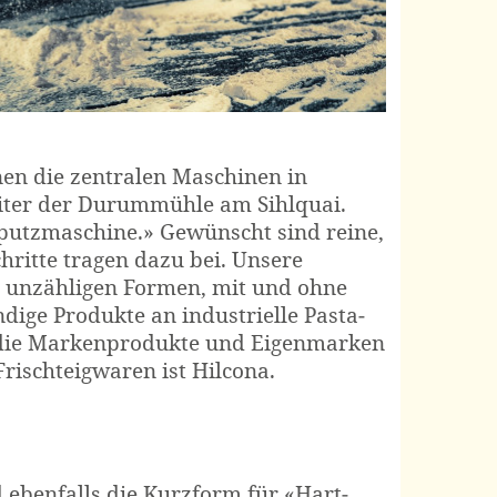
nen die zentralen Maschinen in
iter der Durum­mühle am Sihlquai.
putz­maschine.» Gewünscht sind reine,
chritte tragen dazu bei. Unsere
n unzähligen Formen, mit und ohne
endige Produkte an industrielle Pasta­
, die Marken­produkte und Eigen­marken
isch­teig­waren ist Hilcona.
 ebenfalls die Kurzform für «Hart­