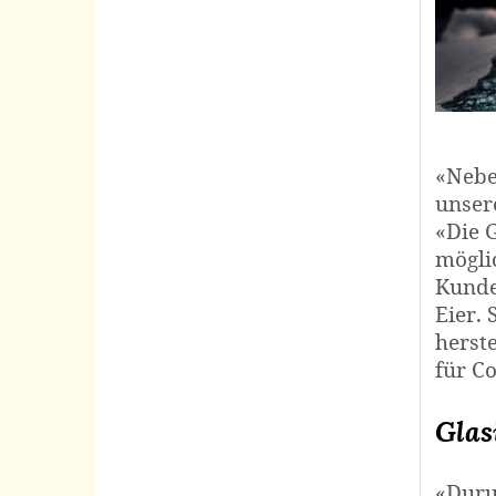
«Nebe
unser
«Die 
möglic
Kunde
Eier. 
herst
für Co
Glas
«Duru