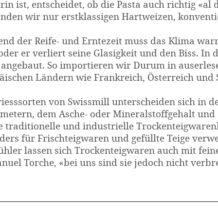
in ist, entscheidet, ob die Pasta auch richtig «al
den wir nur erst­klassigen Hart­weizen, konventi
nd der Reife- und Ernte­zeit muss das Klima warm
oder er verliert seine Glasigkeit und den Biss. I
angebaut. So importieren wir Durum in auserles
äischen Ländern wie Frankreich, Österreich und 
iess­sorten von Swissmill unterscheiden sich in de
metern, dem Asche- oder Mineral­stoff­gehalt und 
e traditionelle und industrielle Trocken­teig­ware
ers für Frisch­teig­waren und gefüllte Teige verw
hler lassen sich Trocken­teig­waren auch mit fein
el Torche, «bei uns sind sie jedoch nicht verbre