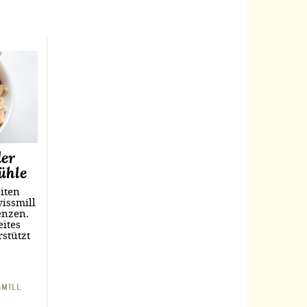
der
ühle
iten
wissmill
enzen.
eites
rstützt
SMILL