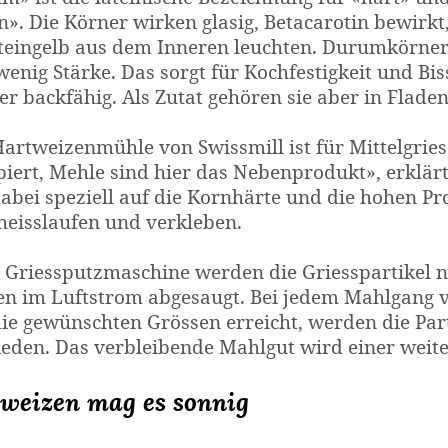
». Die Körner wirken glasig, Beta­carotin bewirkt
ein­gelb aus dem Inneren leuchten. Durum­körner 
enig Stärke. Das sorgt für Koch­festigkeit und Bi
r backfähig. Als Zutat gehören sie aber in Fladen
art­weizen­mühle von Swissmill ist für Mittel­grie
piert, Mehle sind hier das Neben­produkt», erklä
abei speziell auf die Korn­härte und die hohen Pro
 heisslaufen und verkleben.
 Griess­putz­maschine werden die Griess­partikel 
en im Luft­strom abgesaugt. Bei jedem Mahl­gang v
ie gewünschten Grössen erreicht, werden die Part
ieden. Das verbleibende Mahlgut wird einer weite
weizen mag es sonnig