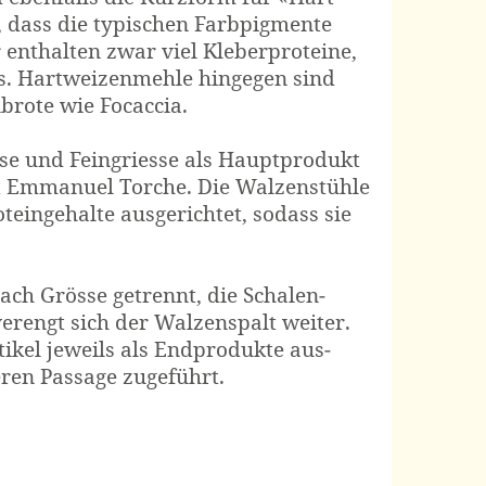
, dass die typischen Farb­pigmente
enthalten zwar viel Kleber­proteine,
ss. Hart­weizen­mehle hingegen sind
­brote wie Focaccia.
sse und Fein­griesse als Haupt­produkt
rt Emmanuel Torche. Die Walzen­stühle
tein­gehalte ausgerichtet, sodass sie
nach Grösse getrennt, die Schalen­
erengt sich der Walzen­spalt weiter.
ikel jeweils als End­produkte aus­
ren Passage zugeführt.