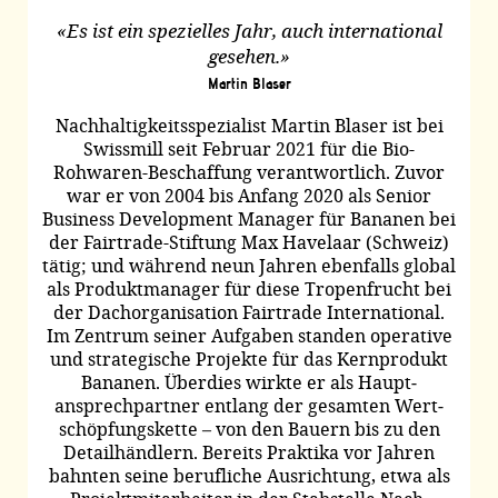
«Es ist ein spezielles Jahr, auch international
gesehen.»
Martin Blaser
Nachhaltigkeits­spezialist Martin Blaser ist bei
Swissmill seit Februar 2021 für die Bio-
Rohwaren-Beschaffung verant­wortlich. Zuvor
war er von 2004 bis Anfang 2020 als Senior
Business Development Manager für Bananen bei
der Fairtrade-Stiftung Max Havelaar (Schweiz)
tätig; und während neun Jahren ebenfalls global
als Produkt­manager für diese Tropen­frucht bei
der Dach­organisation Fairtrade International.
Im Zentrum seiner Aufgaben standen operative
und strategische Projekte für das Kern­produkt
Bananen. Überdies wirkte er als Haupt­
ansprech­partner entlang der gesamten Wert­
schöpfungs­kette – von den Bauern bis zu den
Detail­händlern. Bereits Praktika vor Jahren
bahnten seine berufliche Aus­richtung, etwa als