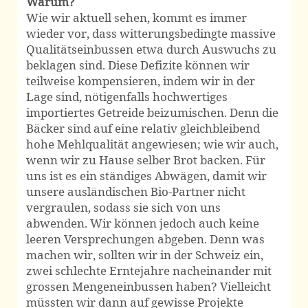
Warum?
Wie wir aktuell sehen, kommt es immer
wieder vor, dass witterungs­bedingte massive
Qualitäts­einbussen etwa durch Auswuchs zu
beklagen sind. Diese Defizite können wir
teilweise kompen­sieren, indem wir in der
Lage sind, nötigenfalls hochwertiges
importiertes Getreide beizumischen. Denn die
Bäcker sind auf eine relativ gleich­bleibend
hohe Mehl­qualität angewiesen; wie wir auch,
wenn wir zu Hause selber Brot backen. Für
uns ist es ein ständiges Abwägen, damit wir
unsere aus­ländischen Bio-Partner nicht
vergraulen, sodass sie sich von uns
abwenden. Wir können jedoch auch keine
leeren Ver­sprechungen abgeben. Denn was
machen wir, sollten wir in der Schweiz ein,
zwei schlechte Ernte­jahre nach­ein­ander mit
grossen Mengen­einbussen haben? Vielleicht
müssten wir dann auf gewisse Projekte