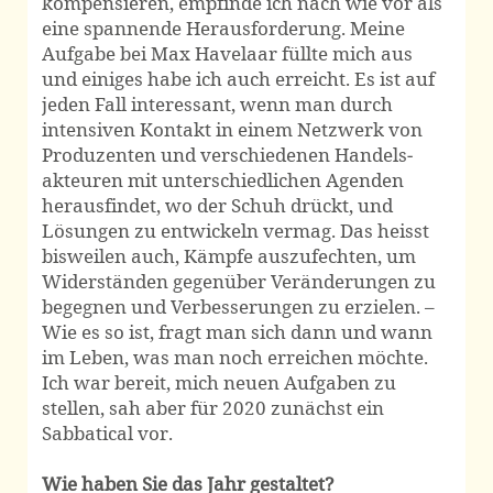
kompen­­sieren, empfinde ich nach wie vor als
eine spannende Heraus­forderung. Meine
Aufgabe bei Max Havelaar füllte mich aus
und einiges habe ich auch erreicht. Es ist auf
jeden Fall interessant, wenn man durch
intensiven Kontakt in einem Netzwerk von
Produ­zenten und verschie­denen Handels­
akteuren mit unter­schiedlichen Agenden
heraus­findet, wo der Schuh drückt, und
Lösungen zu entwickeln vermag. Das heisst
bisweilen auch, Kämpfe auszufechten, um
Wider­ständen gegenüber Verän­derungen zu
begegnen und Verbes­serungen zu erzielen. –
Wie es so ist, fragt man sich dann und wann
im Leben, was man noch erreichen möchte.
Ich war bereit, mich neuen Aufgaben zu
stellen, sah aber für 2020 zunächst ein
Sabbatical vor.
Wie haben Sie das Jahr gestaltet?