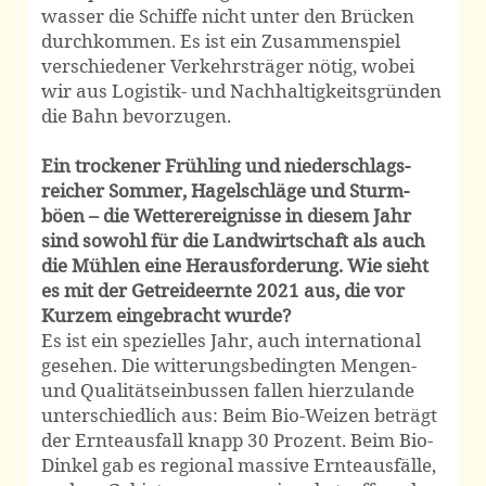
wasser die Schiffe nicht unter den Brücken
durch­kommen. Es ist ein Zusammen­spiel
verschiedener Verkehrs­träger nötig, wobei
wir aus Logistik- und Nach­haltig­keits­gründen
die Bahn bevorzugen.
Ein trockener Frühling und niederschlags­
reicher Sommer, Hagel­schläge und Sturm­
böen – die Wetter­ereignisse in diesem Jahr
sind sowohl für die Land­wirtschaft als auch
die Mühlen eine Heraus­forderung. Wie sieht
es mit der Getreide­ernte 2021 aus, die vor
Kurzem eingebracht wurde?
Es ist ein spezielles Jahr, auch international
gesehen. Die witterungs­bedingten Mengen-
und Qualitäts­einbussen fallen hierzulande
unter­schiedlich aus: Beim Bio-Weizen beträgt
der Ernte­ausfall knapp 30 Prozent. Beim Bio-
Dinkel gab es regional massive Ernte­ausfälle,