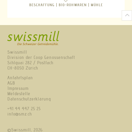
BESCHAFFUNG |
BIO-ROHWAREN |
MÜHLE
Swissmill
Division der Coop Genossenschaft
Sihlquai 282 / Postfach
CH-8050 Zürich
Anfahrtsplan
AGB
Impressum
Meldestelle
Datenschutzerklärung
+41 44 447 25 25
info@smz.ch
©Swissmill, 2026