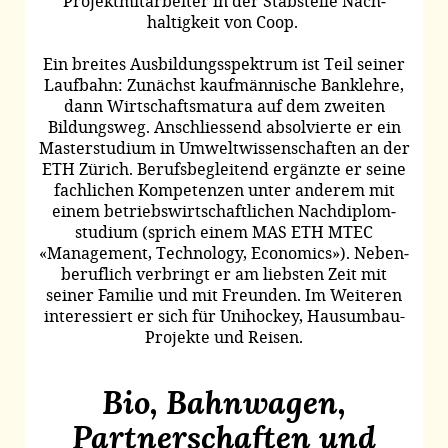
Projekt­mitarbeiter in der Stab­stelle Nach­
haltigkeit von Coop.
Ein breites Aus­bildungs­spektrum ist Teil seiner
Lauf­bahn: Zunächst kauf­männische Bank­lehre,
dann Wirtschafts­matura auf dem zweiten
Bildungs­weg. An­schliessend absolvierte er ein
Master­studium in Umwelt­wissenschaften an der
ETH Zürich. Berufs­begleitend ergänzte er seine
fachlichen Kompe­tenzen unter anderem mit
einem betriebs­wirtschaft­lichen Nach­diplom­
studium (sprich einem MAS ETH MTEC
«Management, Technology, Economics»). Neben­
beruflich verbringt er am liebsten Zeit mit
seiner Familie und mit Freunden. Im Weiteren
interessiert er sich für Unihockey, Haus­umbau-
Projekte und Reisen.
Bio, Bahnwagen,
Partnerschaften und