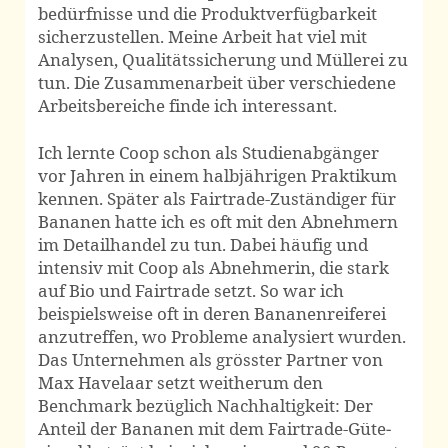
bedürfnisse und die Produkt­verfügbarkeit
sicherzustellen. Meine Arbeit hat viel mit
Analysen, Qualitäts­sicherung und Müllerei zu
tun. Die Zusammen­arbeit über verschiedene
Arbeits­bereiche finde ich interessant.
Ich lernte Coop schon als Studien­abgänger
vor Jahren in einem halb­jährigen Praktikum
kennen. Später als Fairtrade-Zuständiger für
Bananen hatte ich es oft mit den Abnehmern
im Detail­handel zu tun. Dabei häufig und
intensiv mit Coop als Abnehmerin, die stark
auf Bio und Fairtrade setzt. So war ich
beispiels­weise oft in deren Bananen­reiferei
anzutreffen, wo Probleme analysiert wurden.
Das Unter­nehmen als grösster Partner von
Max Havelaar setzt weitherum den
Benchmark bezüglich Nach­haltigkeit: Der
Anteil der Bananen mit dem Fair­trade-Güte­