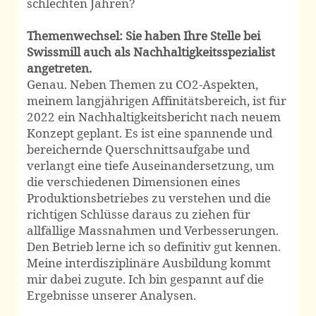
schlechten Jahren?
Themenwechsel: Sie haben Ihre Stelle bei
Swissmill auch als Nach­haltigkeits­spezialist
angetreten.
Genau. Neben Themen zu CO2-Aspekten,
meinem langjährigen Affinitäts­bereich, ist für
2022 ein Nach­haltigkeits­bericht nach neuem
Konzept geplant. Es ist eine spannende und
bereichernde Querschnitts­aufgabe und
verlangt eine tiefe Auseinander­setzung, um
die verschiedenen Dimen­sionen eines
Produktions­betriebes zu verstehen und die
richtigen Schlüsse daraus zu ziehen für
allfällige Mass­nahmen und Verbes­serungen.
Den Betrieb lerne ich so definitiv gut kennen.
Meine inter­disziplinäre Ausbildung kommt
mir dabei zugute. Ich bin gespannt auf die
Ergebnisse unserer Analysen.