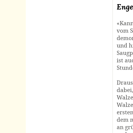
Enge
«Kann
vom St
demon
und h
Saugp
ist a
Stunde
Draus
dabei
Walze
Walze
erste
dem m
an gr