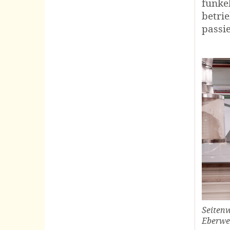
funke
betri
passi
Seitenw
Eberwei