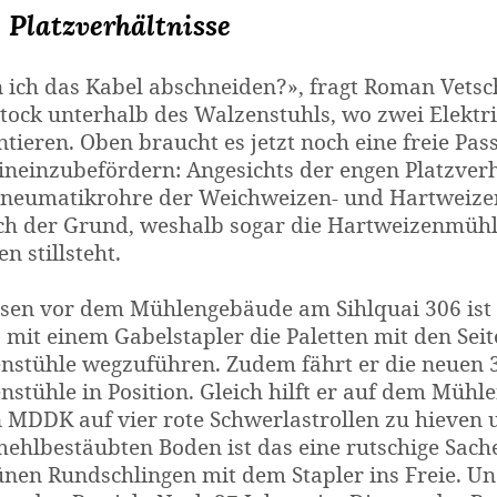
 Platzverhältnisse
 ich das Kabel abschneiden?», fragt Roman Vetsch
ock unterhalb des Walzenstuhls, wo zwei Elektrik
tieren. Oben braucht es jetzt noch eine freie Pas
ineinzubefördern: Angesichts der engen Platzverh
neumatikrohre der Weichweizen- und Hartweize
uch der Grund, weshalb sogar die Hartweizenmühl
n stillsteht.
sen vor dem Mühlengebäude am Sihlquai 306 ist
, mit einem Gabelstapler die Paletten mit den Se
nstühle wegzuführen. Zudem fährt er die neuen 3
nstühle in Position. Gleich hilft er auf dem Müh
n MDDK auf vier rote Schwerlastrollen zu hieven 
ehlbestäubten Boden ist das eine rutschige Sache
ünen Rundschlingen mit dem Stapler ins Freie. U