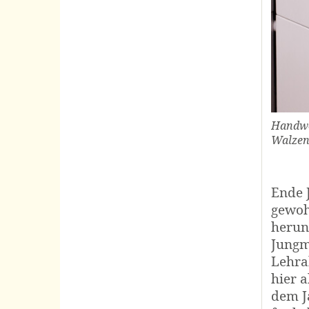
Handwe
Walzen
Ende 
gewoh
herunt
Jungmü
Lehra
hier 
dem J