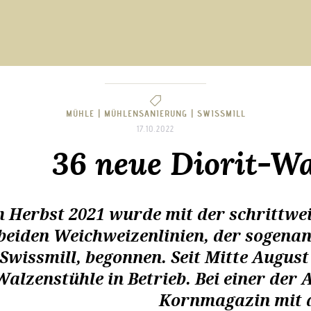
MÜHLE |
MÜHLENSANIERUNG |
SWISSMILL
17.10.2022
36 neue Diorit-Wa
m Herbst 2021 wurde mit der schrittw
beiden Weichweizenlinien, der sogena
Swissmill, begonnen. Seit Mitte August 
Walzenstühle in Betrieb. Bei einer de
Kornmagazin mit d