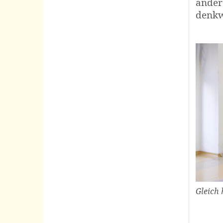
ander
denkw
Gleich 