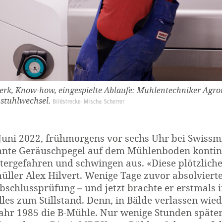
rk, Know-how, eingespielte Abläufe: Mühlentechniker Agr
stuhlwechsel.
Bildstrecke: Mischa Scherrer
Juni 2022, frühmorgens vor sechs Uhr bei Swissm
nte Geräuschpegel auf dem Mühlenboden kontinu
ergefahren und schwingen aus. «Diese plötzliche 
ller Alex Hilvert. Wenige Tage zuvor absolvierte 
bschlussprüfung – und jetzt brachte er erstmals 
alles zum Stillstand. Denn, in Bälde verlassen w
ahr 1985 die B-Mühle. Nur wenige Stunden später 