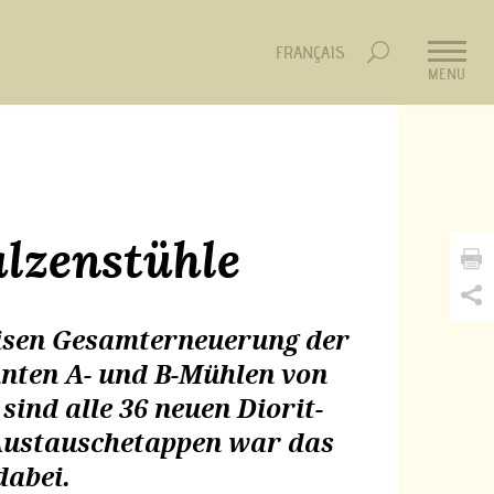
FRANÇAIS
MENU
lzenstühle
eisen Gesamterneuerung der
nnten A- und B-Mühlen von
sind alle 36 neuen Diorit-
r Austauschetappen war das
abei.