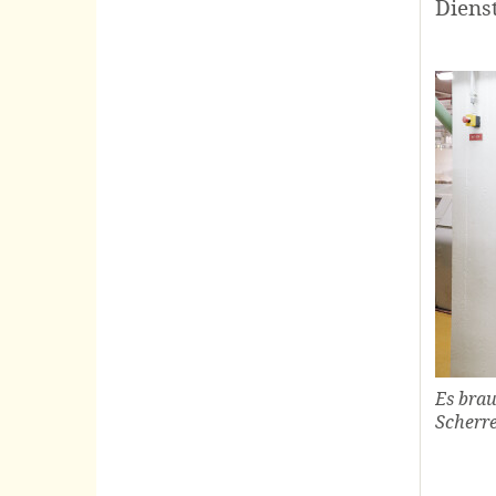
Diens
Es bra
Scherr