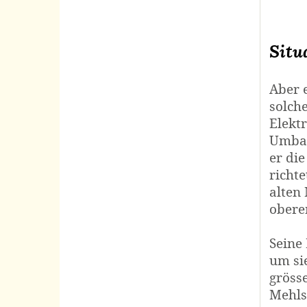
Situ
Aber 
solch
Elektr
Umbau
er di
richt
alten
obere
Seine
um si
gröss
Mehls