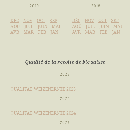
2019
2018
DÉC
NOV
OCT
SEP
DÉC
NOV
OCT
SEP
AOÛ
JUIL
JUIN
MAI
AOÛ
JUIL
JUIN
MAI
AVR
MAR
FÉB
JAN
AVR
MAR
FÉB
JAN
Qualité de la récolte de blé suisse
2025
QUALITÄT-WEIZENERNTE-2025
2024
QUALITÄT-WEIZENERNTE-2024
2023