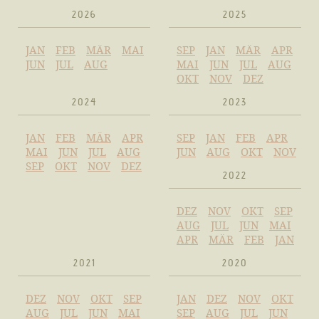
2026
2025
JAN
FEB
MÄR
MAI
SEP
JAN
MÄR
APR
JUN
JUL
AUG
MAI
JUN
JUL
AUG
OKT
NOV
DEZ
2024
2023
JAN
FEB
MÄR
APR
SEP
JAN
FEB
APR
MAI
JUN
JUL
AUG
JUN
AUG
OKT
NOV
SEP
OKT
NOV
DEZ
2022
DEZ
NOV
OKT
SEP
AUG
JUL
JUN
MAI
APR
MÄR
FEB
JAN
2021
2020
DEZ
NOV
OKT
SEP
JAN
DEZ
NOV
OKT
AUG
JUL
JUN
MAI
SEP
AUG
JUL
JUN