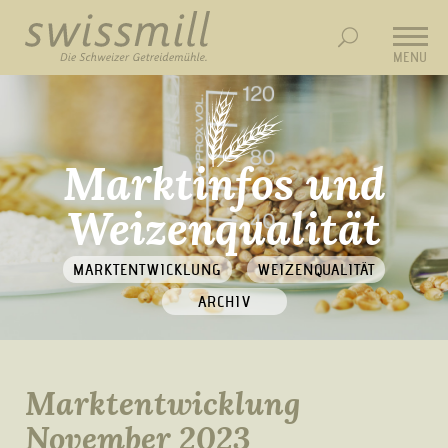
MENU
Marktinfos und
Weizenqualität
MARKTENTWICKLUNG
WEIZENQUALITÄT
ARCHIV
Marktentwicklung
November 2023