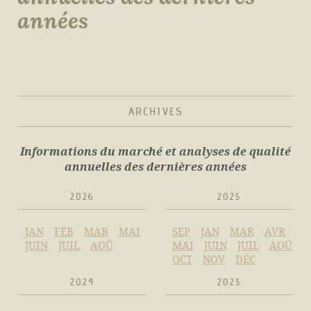
années
ARCHIVES
Informations du marché et analyses de qualité
annuelles des dernières années
2026
2025
JAN
FÉB
MAR
MAI
SEP
JAN
MAR
AVR
JUIN
JUIL
AOÛ
MAI
JUIN
JUIL
AOÛ
OCT
NOV
DÉC
2024
2023